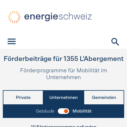
Schnellnavigation
Startseite
Navigation
Inhalt
Kontakt
Suche
Hauptnavigation
Förderbeiträge für
1355
L'Abergement
Förderprogramme für Mobilität im
Unternehmen
Private
Unternehmen
Gemeinden
Gebäude
Mobilität