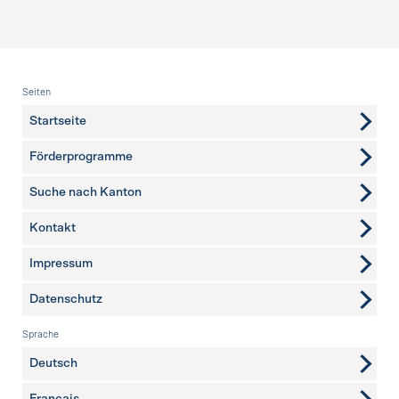
Fusszeile
Seiten
Startseite
Förderprogramme
Suche nach Kanton
Kontakt
weitere Seiten
Impressum
Datenschutz
Sprache
Deutsch