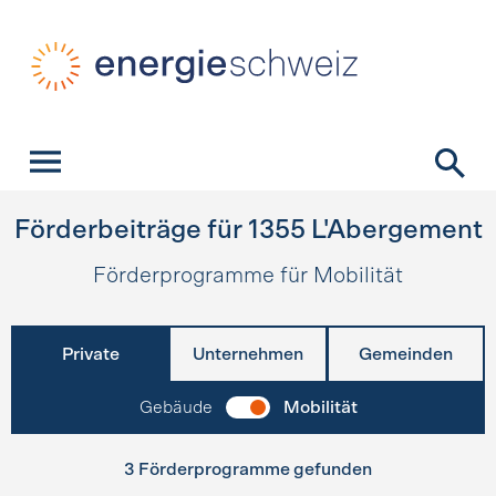
Schnellnavigation
Startseite
Navigation
Inhalt
Kontakt
Suche
Hauptnavigation
Förderbeiträge für
1355
L'Abergement
Förderprogramme für Mobilität
Private
Unternehmen
Gemeinden
Gebäude
Mobilität
3 Förderprogramme gefunden