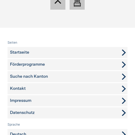
Fusszeile
Seiten
Startseite
Förderprogramme
Suche nach Kanton
Kontakt
weitere Seiten
Impressum
Datenschutz
Sprache
Deutsch