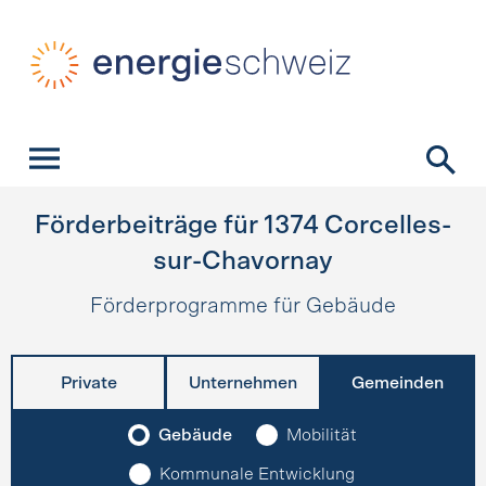
Schnellnavigation
Startseite
Navigation
Inhalt
Kontakt
Suche
Hauptnavigation
Förderbeiträge für
1374
Corcelles-
sur-Chavornay
Förderprogramme für Gebäude
Private
Unternehmen
Gemeinden
Gebäude
Mobilität
Kommunale Entwicklung