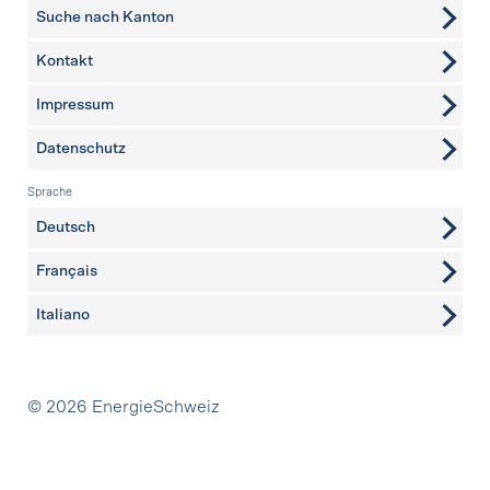
Suche nach Kanton
Kontakt
weitere Seiten
Impressum
Datenschutz
Sprache
Deutsch
Français
Italiano
Partner
© 2026 EnergieSchweiz