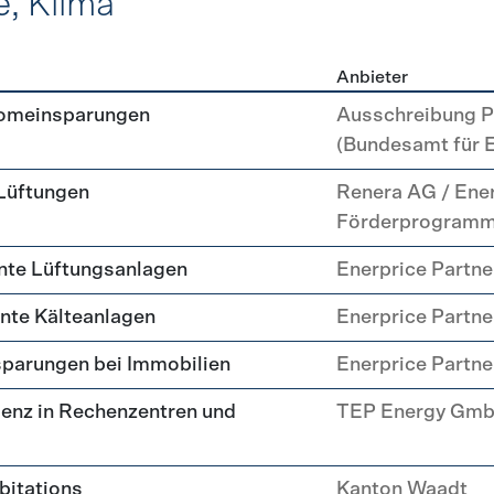
e, Klima
Anbieter
, Kälte, Klima
romeinsparungen
Ausschreibung P
(Bundesamt für 
 Lüftungen
Renera AG / Ene
Förderprogram
nte Lüftungsanlagen
Enerprice Partn
ente Kälteanlagen
Enerprice Partn
parungen bei Immobilien
Enerprice Partn
enz in Rechenzentren und
TEP Energy Gm
abitations
Kanton Waadt