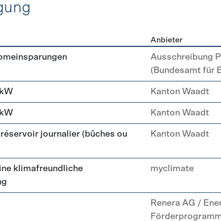
gung
Anbieter
erzeugung
romeinsparungen
Ausschreibung P
(Bundesamt für 
 kW
Kanton Waadt
 kW
Kanton Waadt
réservoir journalier (bûches ou
Kanton Waadt
ne klimafreundliche
myclimate
ng
Renera AG / Ene
Förderprogram