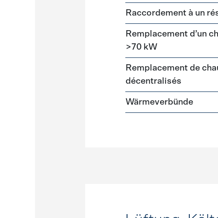
Raccordement à un ré
Remplacement d’un cha
>70 kW
Remplacement de chau
décentralisés
Wärmeverbünde