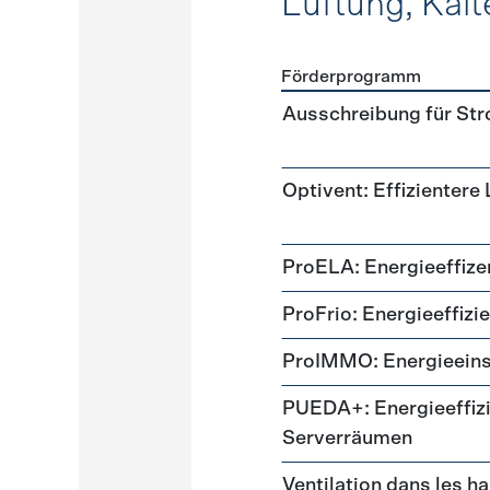
Lüftung, Kält
Förderprogramm
Förderprogramme
Lüftung
Ausschreibung für St
Optivent: Effizientere
ProELA: Energieeffize
ProFrio: Energieeffizi
ProIMMO: Energieeins
PUEDA+: Energieeffizi
Serverräumen
Ventilation dans les h