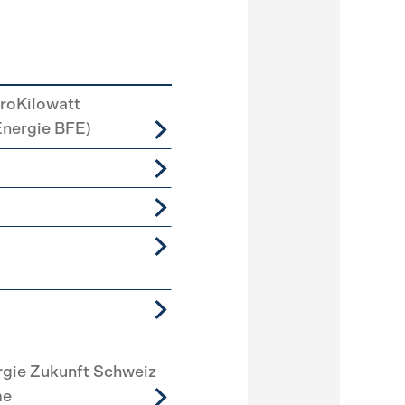
roKilowatt
Energie BFE)
rgie Zukunft Schweiz
me