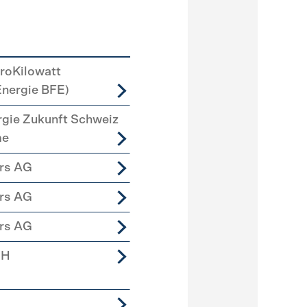
roKilowatt
Energie BFE)
rgie Zukunft Schweiz
me
ers AG
ers AG
ers AG
bH