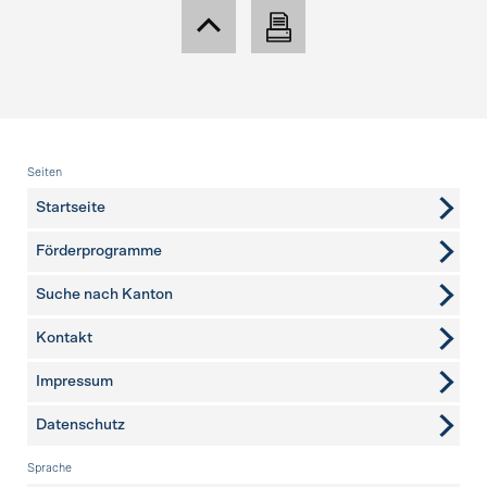
Fusszeile
Seiten
Startseite
Förderprogramme
Suche nach Kanton
Kontakt
weitere Seiten
Impressum
Datenschutz
Sprache