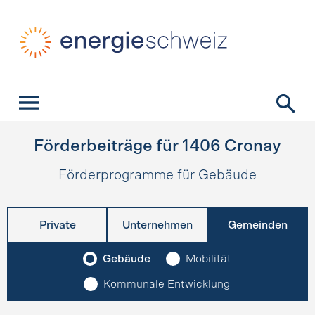
Schnellnavigation
Startseite
Navigation
Inhalt
Kontakt
Suche
Hauptnavigation
Förderbeiträge für
1406
Cronay
Förderprogramme für Gebäude
Private
Unternehmen
Gemeinden
Gebäude
Mobilität
Kommunale Entwicklung