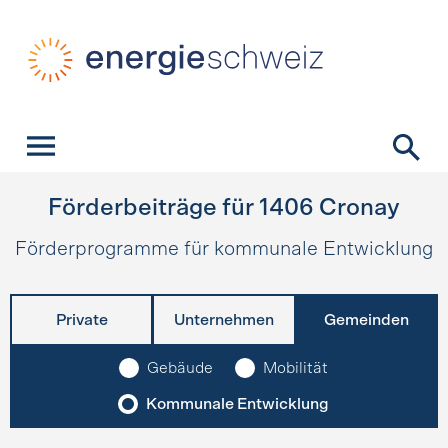
Schnellnavigation
Startseite
Navigation
Inhalt
Kontakt
Suche
Hauptnavigation
Förderbeiträge für
1406
Cronay
Förderprogramme für kommunale Entwicklung
Private
Unternehmen
Gemeinden
Gebäude
Mobilität
Kommunale Entwicklung