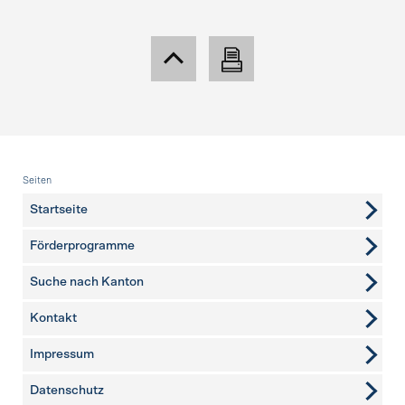
Fusszeile
Seiten
Startseite
Förderprogramme
Suche nach Kanton
Kontakt
weitere Seiten
Impressum
Datenschutz