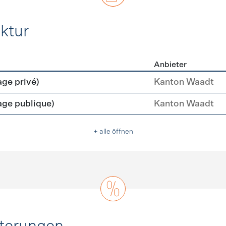
ktur
Anbieter
rastruktur
age privé)
Kanton Waadt
age publique)
Kanton Waadt
+ alle öffnen