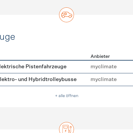
euge
Anbieter
ofahrzeuge
ektrische Pistenfahrzeuge
myclimate
ektro- und Hybridtrolleybusse
myclimate
+ alle öffnen