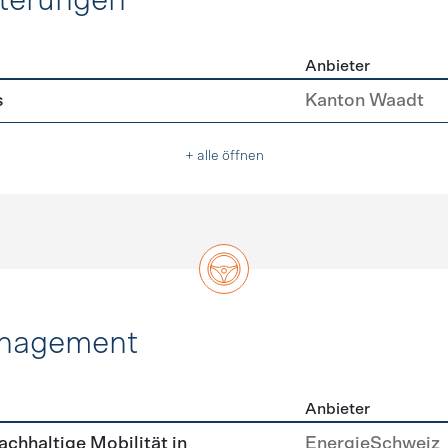
hterungen
Anbieter
erleichterungen
s
Kanton Waadt
+ alle öffnen
anagement
Anbieter
tätsmanagement
achhaltige Mobilität in
EnergieSchweiz