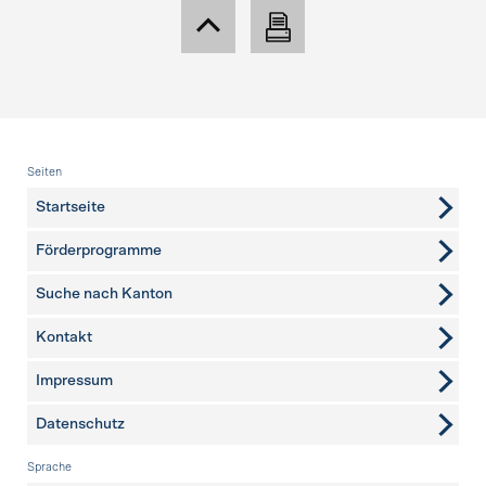
Fusszeile
Seiten
Startseite
Förderprogramme
Suche nach Kanton
Kontakt
weitere Seiten
Impressum
Datenschutz
Sprache