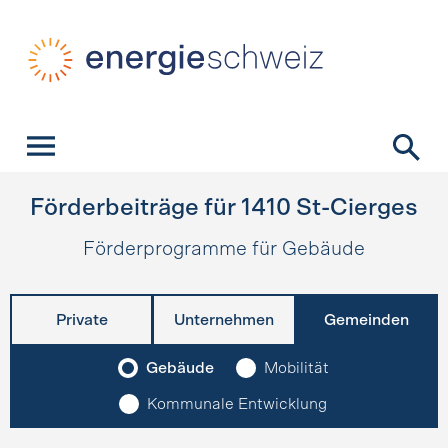
Schnellnavigation
Startseite
Navigation
Inhalt
Kontakt
Suche
Hauptnavigation
Förderbeiträge für
1410
St-Cierges
Förderprogramme für Gebäude
Private
Unternehmen
Gemeinden
Gebäude
Mobilität
Kommunale Entwicklung