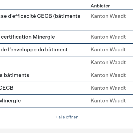
Anbieter
ehülle Sanierung
sse d'efficacité CECB (bâtiments
Kanton Waadt
a certification Minergie
Kanton Waadt
é de l’enveloppe du bâtiment
Kanton Waadt
Kanton Waadt
es bâtiments
Kanton Waadt
 CECB
Kanton Waadt
Minergie
Kanton Waadt
+ alle öffnen