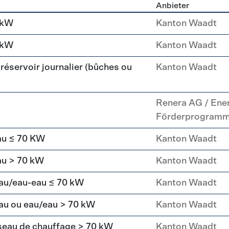
Anbieter
g
 kW
Kanton Waadt
 kW
Kanton Waadt
réservoir journalier (bûches ou
Kanton Waadt
Renera AG / Ene
Förderprogram
au ≤ 70 KW
Kanton Waadt
au > 70 kW
Kanton Waadt
eau/eau-eau ≤ 70 kW
Kanton Waadt
au ou eau/eau > 70 kW
Kanton Waadt
seau de chauffage > 70 kW
Kanton Waadt