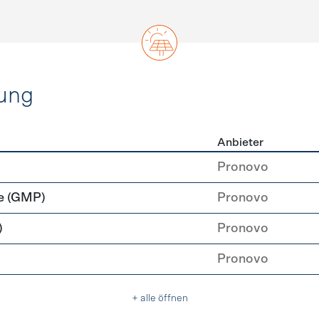
ung
Anbieter
rzeugung
Pronovo
e (GMP)
Pronovo
)
Pronovo
Pronovo
+ alle öffnen