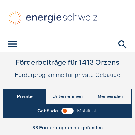
Schnellnavigation
Startseite
Navigation
Inhalt
Kontakt
Suche
Hauptnavigation
Förderbeiträge für
1413
Orzens
Förderprogramme für private Gebäude
Private
Unternehmen
Gemeinden
Gebäude
Mobilität
38 Förderprogramme gefunden