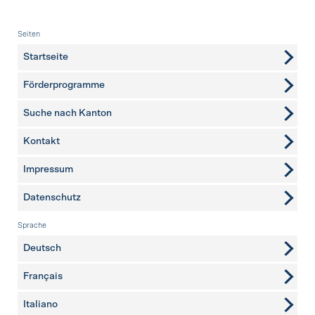
Fusszeile
Seiten
Startseite
Förderprogramme
Suche nach Kanton
Kontakt
weitere Seiten
Impressum
Datenschutz
Sprache
Deutsch
Français
Italiano