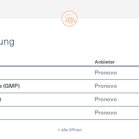
ung
Anbieter
rzeugung
Pronovo
e (GMP)
Pronovo
)
Pronovo
Pronovo
+ alle öffnen