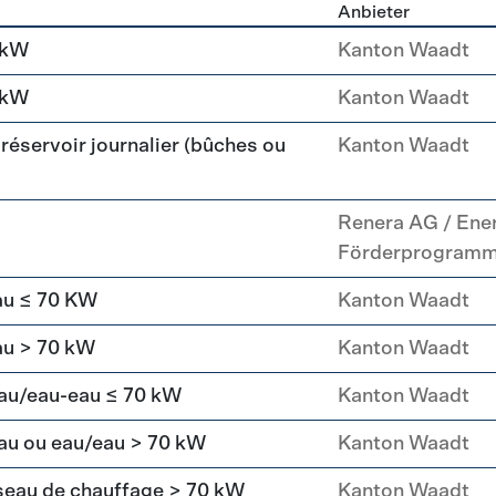
Anbieter
g
 kW
Kanton Waadt
 kW
Kanton Waadt
réservoir journalier (bûches ou
Kanton Waadt
Renera AG / Ene
Förderprogram
au ≤ 70 KW
Kanton Waadt
au > 70 kW
Kanton Waadt
eau/eau-eau ≤ 70 kW
Kanton Waadt
au ou eau/eau > 70 kW
Kanton Waadt
seau de chauffage > 70 kW
Kanton Waadt