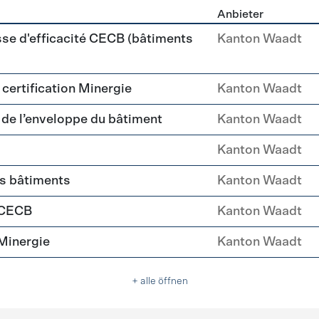
Anbieter
ehülle Sanierung
sse d'efficacité CECB (bâtiments
Kanton Waadt
a certification Minergie
Kanton Waadt
é de l’enveloppe du bâtiment
Kanton Waadt
Kanton Waadt
es bâtiments
Kanton Waadt
 CECB
Kanton Waadt
Minergie
Kanton Waadt
+ alle öffnen