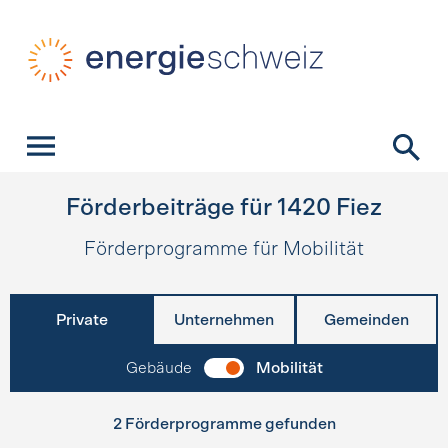
Schnellnavigation
Startseite
Navigation
Inhalt
Kontakt
Suche
Hauptnavigation
Förderbeiträge für
1420
Fiez
Förderprogramme für Mobilität
Private
Unternehmen
Gemeinden
Gebäude
Mobilität
2 Förderprogramme gefunden