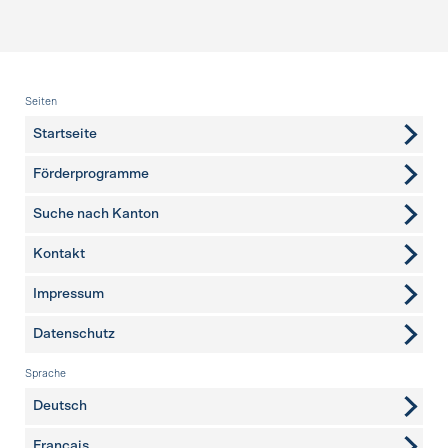
Fusszeile
Seiten
Startseite
Förderprogramme
Suche nach Kanton
Kontakt
weitere Seiten
Impressum
Datenschutz
Sprache
Deutsch
Français