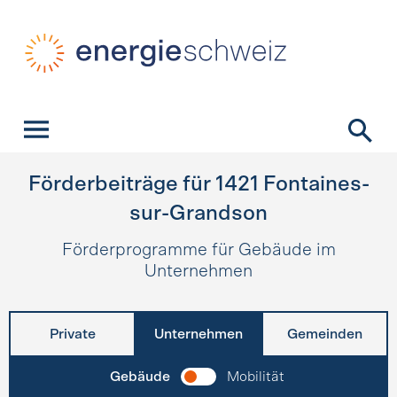
Schnellnavigation
Startseite
Navigation
Inhalt
Kontakt
Suche
Hauptnavigation
Förderbeiträge für
1421
Fontaines-
sur-Grandson
Förderprogramme für Gebäude im
Unternehmen
Private
Unternehmen
Gemeinden
Gebäude
Mobilität