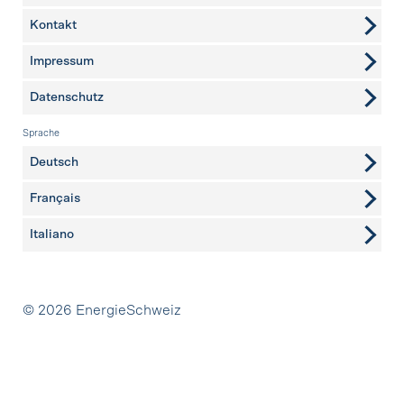
Kontakt
weitere Seiten
Impressum
Datenschutz
Sprache
Deutsch
Français
Italiano
Partner
© 2026 EnergieSchweiz