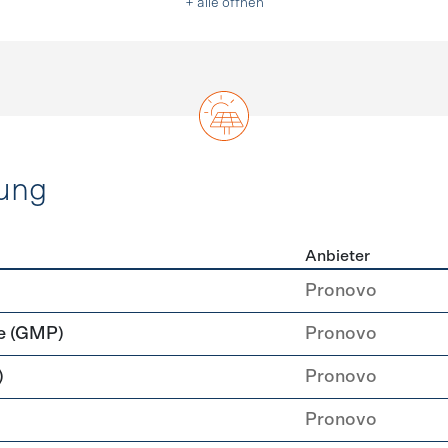
+ alle öffnen
ung
Anbieter
rzeugung
Pronovo
e (GMP)
Pronovo
)
Pronovo
Pronovo