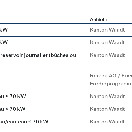
Anbieter
g
 kW
Kanton Waadt
 kW
Kanton Waadt
réservoir journalier (bûches ou
Kanton Waadt
Renera AG / Ene
Förderprogram
au ≤ 70 KW
Kanton Waadt
au > 70 kW
Kanton Waadt
eau/eau-eau ≤ 70 kW
Kanton Waadt