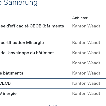
e Sanierung
Anbieter
ehülle Sanierung
sse d'efficacité CECB (bâtiments
Kanton Waadt
a certification Minergie
Kanton Waadt
é de l’enveloppe du bâtiment
Kanton Waadt
Kanton Waadt
es bâtiments
Kanton Waadt
 CECB
Kanton Waadt
Minergie
Kanton Waadt