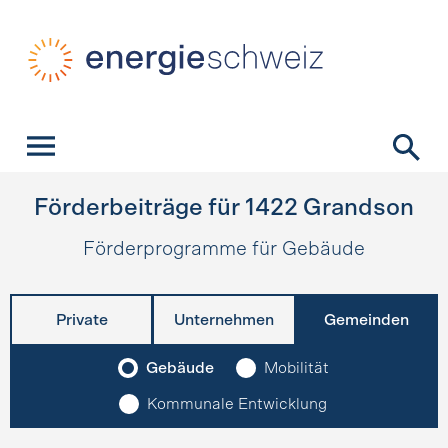
Schnellnavigation
Startseite
Navigation
Inhalt
Kontakt
Suche
Hauptnavigation
Förderbeiträge für
1422
Grandson
Förderprogramme für Gebäude
Private
Unternehmen
Gemeinden
Gebäude
Mobilität
Kommunale Entwicklung