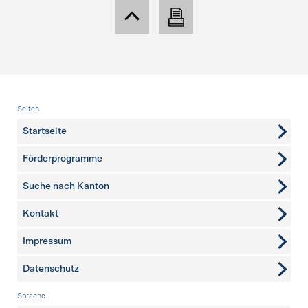
Fusszeile
Seiten
Startseite
Förderprogramme
Suche nach Kanton
Kontakt
weitere Seiten
Impressum
Datenschutz
Sprache