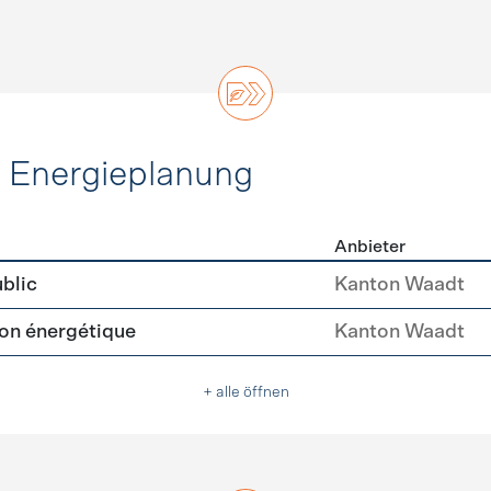
d Energieplanung
Anbieter
ie und Energieplanung
blic
Kanton Waadt
tion énergétique
Kanton Waadt
+ alle öffnen