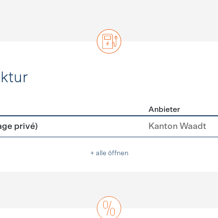
ktur
Anbieter
rastruktur
age privé)
Kanton Waadt
+ alle öffnen