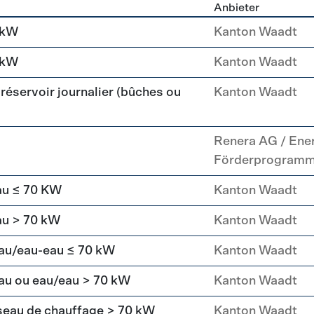
Anbieter
g
 kW
Kanton Waadt
 kW
Kanton Waadt
réservoir journalier (bûches ou
Kanton Waadt
Renera AG / Ene
Förderprogram
au ≤ 70 KW
Kanton Waadt
au > 70 kW
Kanton Waadt
eau/eau-eau ≤ 70 kW
Kanton Waadt
au ou eau/eau > 70 kW
Kanton Waadt
seau de chauffage > 70 kW
Kanton Waadt