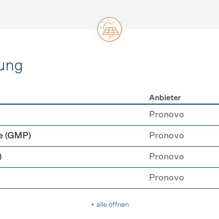
ung
Anbieter
rzeugung
Pronovo
e (GMP)
Pronovo
)
Pronovo
Pronovo
+ alle öffnen