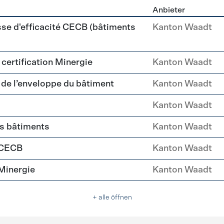
Anbieter
ehülle Sanierung
sse d'efficacité CECB (bâtiments
Kanton Waadt
a certification Minergie
Kanton Waadt
é de l’enveloppe du bâtiment
Kanton Waadt
Kanton Waadt
es bâtiments
Kanton Waadt
 CECB
Kanton Waadt
Minergie
Kanton Waadt
+ alle öffnen