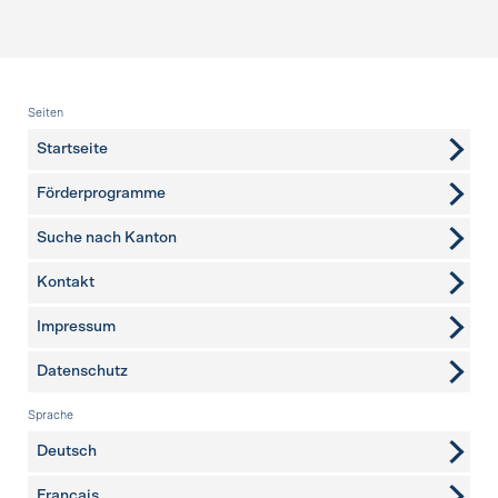
Fusszeile
Seiten
Startseite
Förderprogramme
Suche nach Kanton
Kontakt
weitere Seiten
Impressum
Datenschutz
Sprache
Deutsch
Français