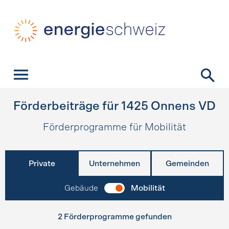
Schnellnavigation
Startseite
Navigation
Inhalt
Kontakt
Suche
Hauptnavigation
Förderbeiträge für
1425
Onnens VD
Förderprogramme für Mobilität
Private
Unternehmen
Gemeinden
Gebäude
Mobilität
2 Förderprogramme gefunden