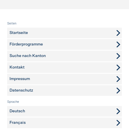
Fusszeile
Seiten
Startseite
Förderprogramme
Suche nach Kanton
Kontakt
weitere Seiten
Impressum
Datenschutz
Sprache
Deutsch
Français