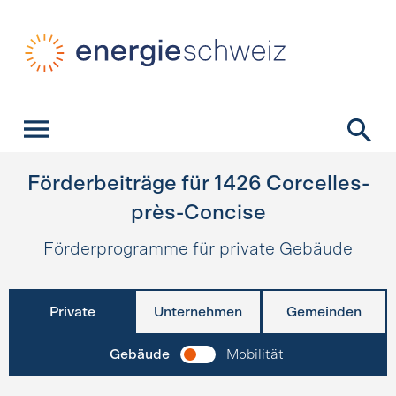
Schnellnavigation
Startseite
Navigation
Inhalt
Kontakt
Suche
Hauptnavigation
Förderbeiträge für
1426
Corcelles-
près-Concise
Förderprogramme für private Gebäude
Private
Unternehmen
Gemeinden
Gebäude
Mobilität