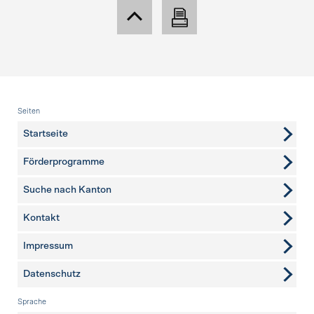
Fusszeile
Seiten
Startseite
Förderprogramme
Suche nach Kanton
Kontakt
weitere Seiten
Impressum
Datenschutz
Sprache