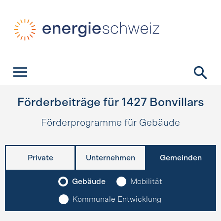
Schnellnavigation
Startseite
Navigation
Inhalt
Kontakt
Suche
Hauptnavigation
Förderbeiträge für
1427
Bonvillars
Förderprogramme für Gebäude
Private
Unternehmen
Gemeinden
Gebäude
Mobilität
Kommunale Entwicklung