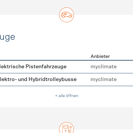
euge
Anbieter
ofahrzeuge
ektrische Pistenfahrzeuge
myclimate
ektro- und Hybridtrolleybusse
myclimate
+ alle öffnen