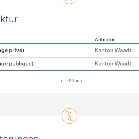
ktur
Anbieter
rastruktur
age privé)
Kanton Waadt
age publique)
Kanton Waadt
+ alle öffnen