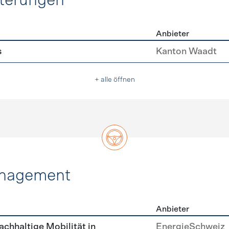
hterungen
Anbieter
erleichterungen
s
Kanton Waadt
+ alle öffnen
anagement
Anbieter
tätsmanagement
achhaltige Mobilität in
EnergieSchweiz