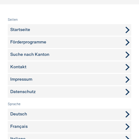
Fusszeile
Seiten
Startseite
Förderprogramme
Suche nach Kanton
Kontakt
weitere Seiten
Impressum
Datenschutz
Sprache
Deutsch
Français