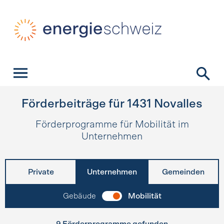
Schnellnavigation
Startseite
Navigation
Inhalt
Kontakt
Suche
Hauptnavigation
Förderbeiträge für
1431
Novalles
Förderprogramme für Mobilität im
Unternehmen
Private
Unternehmen
Gemeinden
Gebäude
Mobilität