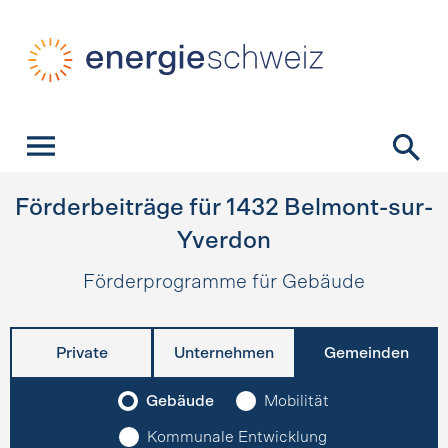
Schnellnavigation
Startseite
Navigation
Inhalt
Kontakt
Suche
Hauptnavigation
Förderbeiträge für
1432
Belmont-sur-
Yverdon
Förderprogramme für Gebäude
Private
Unternehmen
Gemeinden
Gebäude
Mobilität
Kommunale Entwicklung