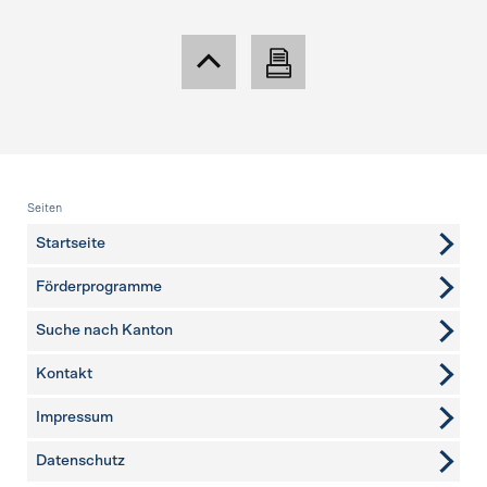
Fusszeile
Seiten
Startseite
Förderprogramme
Suche nach Kanton
Kontakt
weitere Seiten
Impressum
Datenschutz