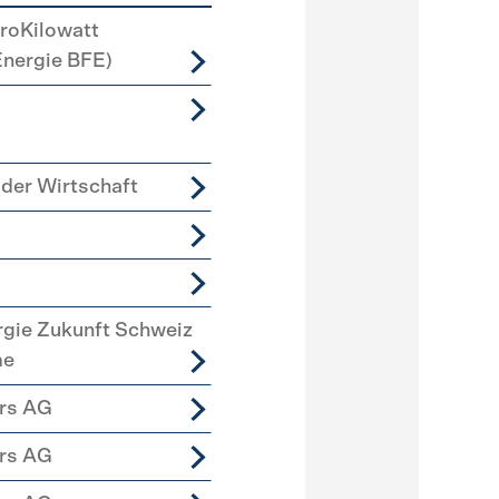
roKilowatt
Energie BFE)
der Wirtschaft
rgie Zukunft Schweiz
me
ers AG
ers AG