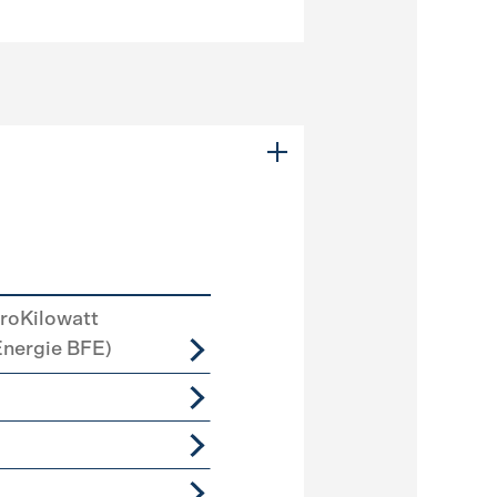
roKilowatt
Energie BFE)