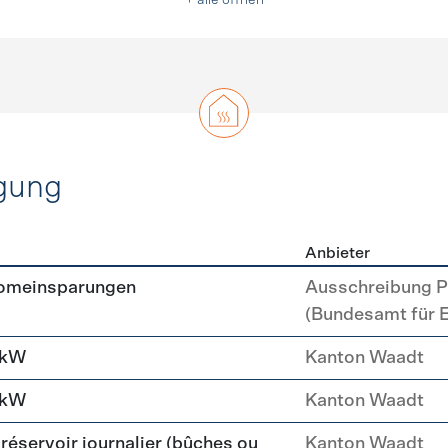
+ alle öffnen
gung
Anbieter
erzeugung
romeinsparungen
Ausschreibung P
(Bundesamt für 
 kW
Kanton Waadt
 kW
Kanton Waadt
réservoir journalier (bûches ou
Kanton Waadt