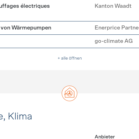
ffages électriques
Kanton Waadt
tz von Wärmepumpen
Enerprice Partn
go-climate AG
+ alle öffnen
e, Klima
Anbieter