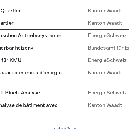
-Quartier
Kanton Waadt
artier
Kanton Waadt
trischen Antriebssystemen
EnergieSchweiz
erbar heizen»
Bundesamt für E
g für KMU
EnergieSchweiz
 aux économies d’énergie
Kanton Waadt
it Pinch-Analyse
EnergieSchweiz
nalyse de bâtiment avec
Kanton Waadt