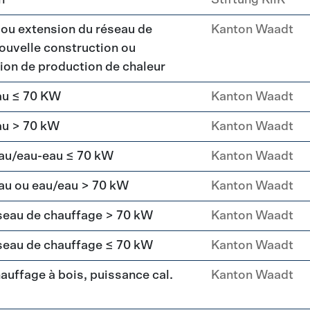
n
Stiftung KliK
 ou extension du réseau de
Kanton Waadt
ouvelle construction ou
ation de production de chaleur
au ≤ 70 KW
Kanton Waadt
au > 70 kW
Kanton Waadt
eau/eau-eau ≤ 70 kW
Kanton Waadt
au ou eau/eau > 70 kW
Kanton Waadt
seau de chauffage > 70 kW
Kanton Waadt
seau de chauffage ≤ 70 kW
Kanton Waadt
uffage à bois, puissance cal.
Kanton Waadt