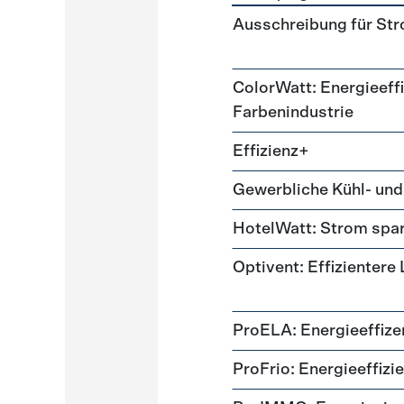
Förderprogramme
Lüftung
Ausschreibung für St
ColorWatt: Energieeffi
Farbenindustrie
Effizienz+
Gewerbliche Kühl- und
HotelWatt: Strom spa
Optivent: Effizientere
ProELA: Energieeffize
ProFrio: Energieeffizi