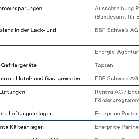
, Kälte, Klima
romeinsparungen
Ausschreibung P
(Bundesamt für 
zienz in der Lack- und
EBP Schweiz AG
Energie-Agentur 
 Gefriergeräte
Topten
ren im Hotel- und Gastgewerbe
EBP Schweiz AG
 Lüftungen
Renera AG / Ene
Förderprogram
nte Lüftungsanlagen
Enerprice Partn
ente Kälteanlagen
Enerprice Partn