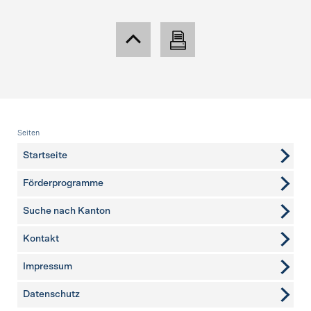
Fusszeile
Seiten
Startseite
Förderprogramme
Suche nach Kanton
Kontakt
weitere Seiten
Impressum
Datenschutz