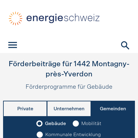
Schnellnavigation
Startseite
Navigation
Inhalt
Kontakt
Suche
Hauptnavigation
Förderbeiträge für
1442
Montagny-
près-Yverdon
Förderprogramme für Gebäude
Private
Unternehmen
Gemeinden
Gebäude
Mobilität
Kommunale Entwicklung