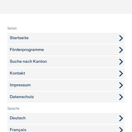
Fusszeile
Seiten
Startseite
Förderprogramme
Suche nach Kanton
Kontakt
weitere Seiten
Impressum
Datenschutz
Sprache
Deutsch
Français