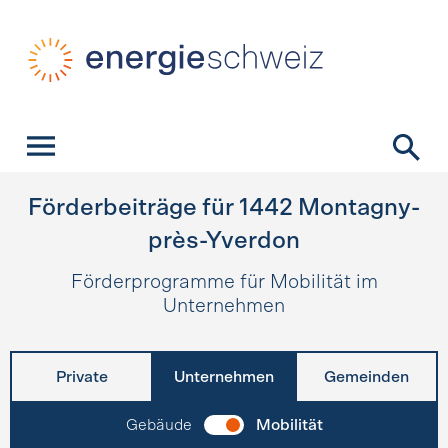
Schnellnavigation
Startseite
Navigation
Inhalt
Kontakt
Suche
Hauptnavigation
Förderbeiträge für
1442
Montagny-
près-Yverdon
Förderprogramme für Mobilität im
Unternehmen
Private
Unternehmen
Gemeinden
Gebäude
Mobilität