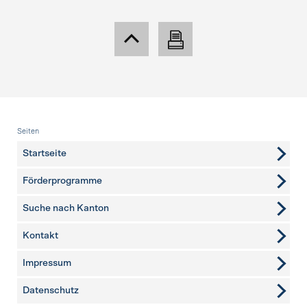
Fusszeile
Seiten
Startseite
Förderprogramme
Suche nach Kanton
Kontakt
weitere Seiten
Impressum
Datenschutz