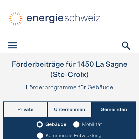
Schnellnavigation
Startseite
Navigation
Inhalt
Kontakt
Suche
Hauptnavigation
Förderbeiträge für
1450
La Sagne
(Ste-Croix)
Förderprogramme für Gebäude
Private
Unternehmen
Gemeinden
Gebäude
Mobilität
Kommunale Entwicklung