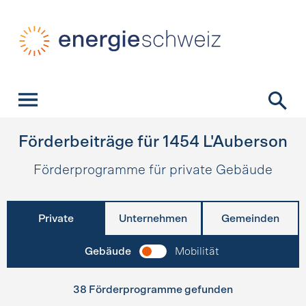
Schnellnavigation
Startseite
Navigation
Inhalt
Kontakt
Suche
Hauptnavigation
Förderbeiträge für
1454
L'Auberson
Förderprogramme für private Gebäude
Private
Unternehmen
Gemeinden
Gebäude
Mobilität
38 Förderprogramme gefunden