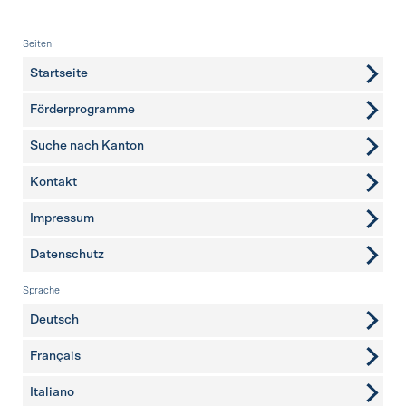
Fusszeile
Seiten
Startseite
Förderprogramme
Suche nach Kanton
Kontakt
weitere Seiten
Impressum
Datenschutz
Sprache
Deutsch
Français
Italiano