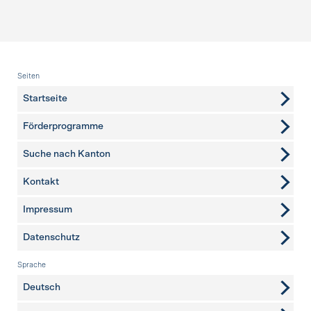
Fusszeile
Seiten
Startseite
Förderprogramme
Suche nach Kanton
Kontakt
weitere Seiten
Impressum
Datenschutz
Sprache
Deutsch