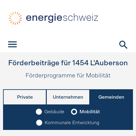
Schnellnavigation
Startseite
Navigation
Inhalt
Kontakt
Suche
Hauptnavigation
Förderbeiträge für
1454
L'Auberson
Förderprogramme für Mobilität
Private
Unternehmen
Gemeinden
Gebäude
Mobilität
Kommunale Entwicklung