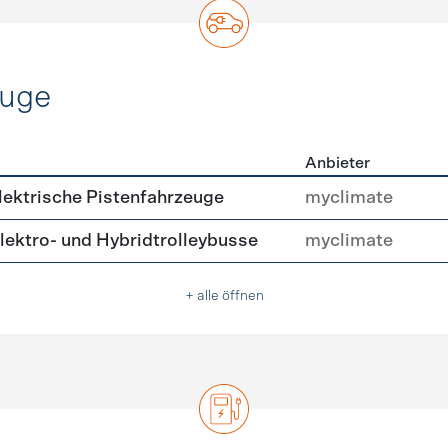
euge
Anbieter
ofahrzeuge
ektrische Pistenfahrzeuge
myclimate
ektro- und Hybridtrolleybusse
myclimate
+ alle öffnen