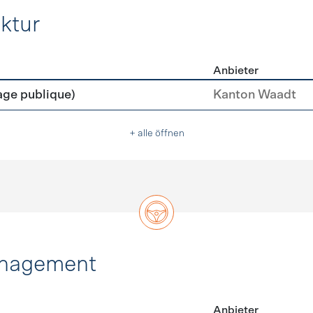
ktur
Anbieter
rastruktur
age publique)
Kanton Waadt
+ alle öffnen
anagement
Anbieter