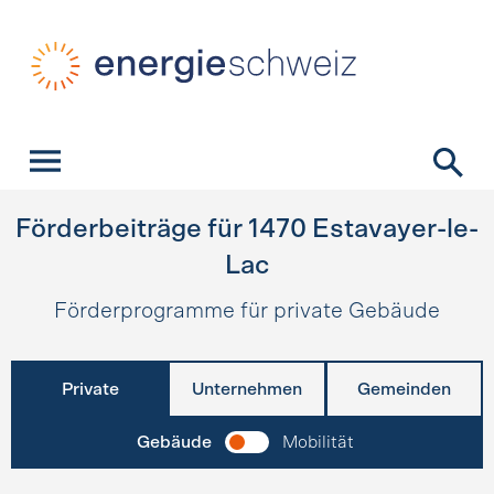
Schnellnavigation
Startseite
Navigation
Inhalt
Kontakt
Suche
Hauptnavigation
Förderbeiträge für
1470
Estavayer-le-
Lac
Förderprogramme für private Gebäude
Private
Unternehmen
Gemeinden
Gebäude
Mobilität