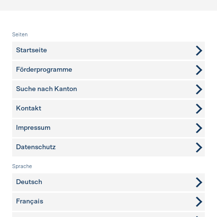
Fusszeile
Seiten
Startseite
Förderprogramme
Suche nach Kanton
Kontakt
weitere Seiten
Impressum
Datenschutz
Sprache
Deutsch
Français