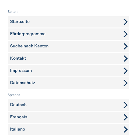
Fusszeile
Seiten
Startseite
Förderprogramme
Suche nach Kanton
Kontakt
weitere Seiten
Impressum
Datenschutz
Sprache
Deutsch
Français
Italiano