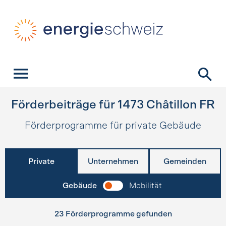
Schnellnavigation
Startseite
Navigation
Inhalt
Kontakt
Suche
Hauptnavigation
Förderbeiträge für
1473
Châtillon FR
Förderprogramme für private Gebäude
Private
Unternehmen
Gemeinden
Gebäude
Mobilität
23 Förderprogramme gefunden