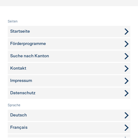
Fusszeile
Seiten
Startseite
Förderprogramme
Suche nach Kanton
Kontakt
weitere Seiten
Impressum
Datenschutz
Sprache
Deutsch
Français