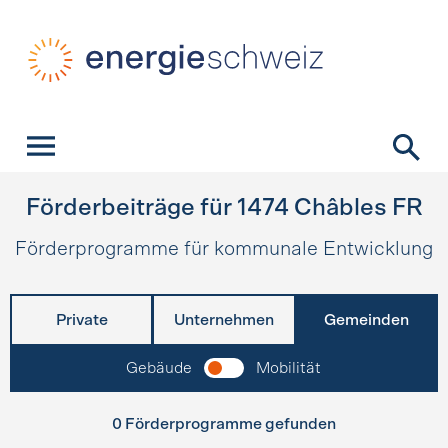
Schnellnavigation
Startseite
Navigation
Inhalt
Kontakt
Suche
Hauptnavigation
Förderbeiträge für
1474
Châbles FR
Förderprogramme für kommunale Entwicklung
Private
Unternehmen
Gemeinden
Gebäude
Mobilität
0 Förderprogramme gefunden