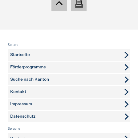
Fusszeile
Seiten
Startseite
Förderprogramme
Suche nach Kanton
Kontakt
weitere Seiten
Impressum
Datenschutz
Sprache