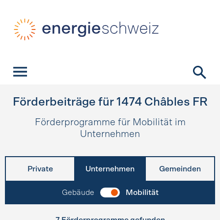
Schnellnavigation
Startseite
Navigation
Inhalt
Kontakt
Suche
Hauptnavigation
Förderbeiträge für
1474
Châbles FR
Förderprogramme für Mobilität im
Unternehmen
Private
Unternehmen
Gemeinden
Gebäude
Mobilität