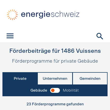
Schnellnavigation
Startseite
Navigation
Inhalt
Kontakt
Suche
Hauptnavigation
Förderbeiträge für
1486
Vuissens
Förderprogramme für private Gebäude
Private
Unternehmen
Gemeinden
Gebäude
Mobilität
23 Förderprogramme gefunden