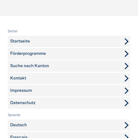
Fusszeile
Seiten
Startseite
Förderprogramme
Suche nach Kanton
Kontakt
weitere Seiten
Impressum
Datenschutz
Sprache
Deutsch
Français