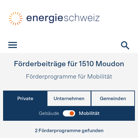
Schnellnavigation
Startseite
Navigation
Inhalt
Kontakt
Suche
Hauptnavigation
Förderbeiträge für
1510
Moudon
Förderprogramme für Mobilität
Private
Unternehmen
Gemeinden
Gebäude
Mobilität
2 Förderprogramme gefunden