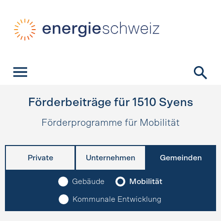
Schnellnavigation
Startseite
Navigation
Inhalt
Kontakt
Suche
Hauptnavigation
Förderbeiträge für
1510
Syens
Förderprogramme für Mobilität
Private
Unternehmen
Gemeinden
Gebäude
Mobilität
Kommunale Entwicklung