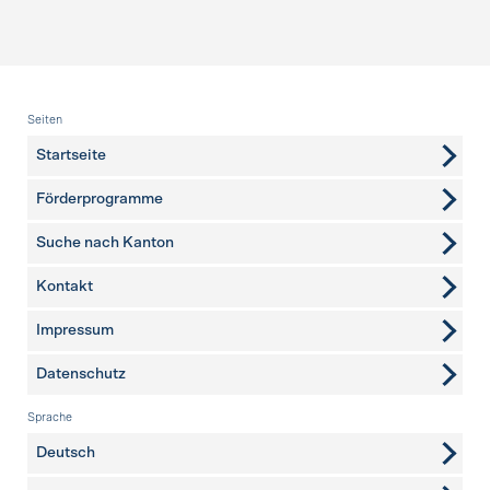
Fusszeile
Seiten
Startseite
Förderprogramme
Suche nach Kanton
Kontakt
weitere Seiten
Impressum
Datenschutz
Sprache
Deutsch