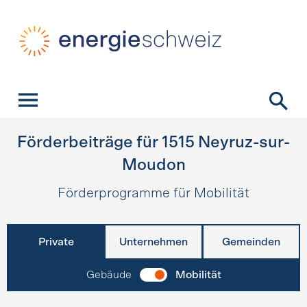
Schnellnavigation
Startseite
Navigation
Inhalt
Kontakt
Suche
Hauptnavigation
Förderbeiträge für
1515
Neyruz-sur-
Moudon
Förderprogramme für Mobilität
Private
Unternehmen
Gemeinden
Gebäude
Mobilität