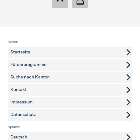
Fusszeile
Seiten
Startseite
Förderprogramme
Suche nach Kanton
Kontakt
weitere Seiten
Impressum
Datenschutz
Sprache
Deutsch