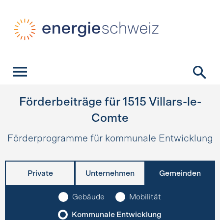
Schnellnavigation
Startseite
Navigation
Inhalt
Kontakt
Suche
Hauptnavigation
Förderbeiträge für
1515
Villars-le-
Comte
Förderprogramme für kommunale Entwicklung
Private
Unternehmen
Gemeinden
Gebäude
Mobilität
Kommunale Entwicklung