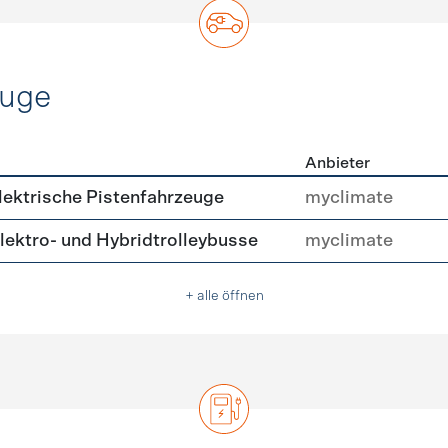
euge
Anbieter
ofahrzeuge
ektrische Pistenfahrzeuge
myclimate
ektro- und Hybridtrolleybusse
myclimate
+ alle öffnen