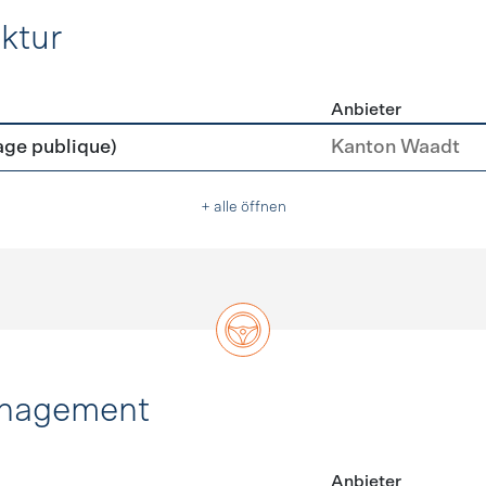
ktur
Anbieter
rastruktur
age publique)
Kanton Waadt
+ alle öffnen
anagement
Anbieter