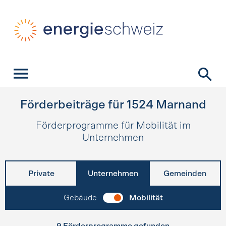
Schnellnavigation
Startseite
Navigation
Inhalt
Kontakt
Suche
Hauptnavigation
Förderbeiträge für
1524
Marnand
Förderprogramme für Mobilität im
Unternehmen
Private
Unternehmen
Gemeinden
Gebäude
Mobilität