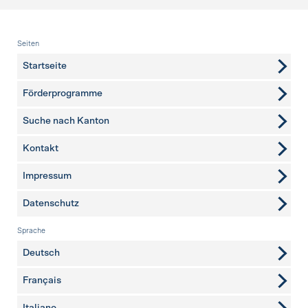
Fusszeile
Seiten
Startseite
Förderprogramme
Suche nach Kanton
Kontakt
weitere Seiten
Impressum
Datenschutz
Sprache
Deutsch
Français