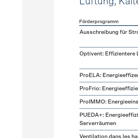
Lüftung, Kält
Förderprogramm
Förderprogramme
Lüftung
Ausschreibung für St
Optivent: Effizientere
ProELA: Energieeffize
ProFrio: Energieeffizi
ProIMMO: Energieeins
PUEDA+: Energieeffizi
Serverräumen
Ventilation dans les h