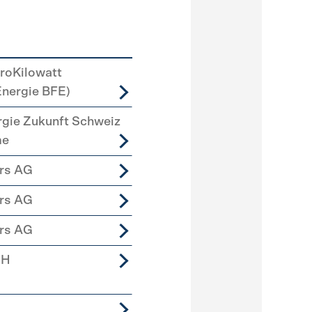
roKilowatt
Energie BFE)
rgie Zukunft Schweiz
me
ers AG
ers AG
ers AG
bH