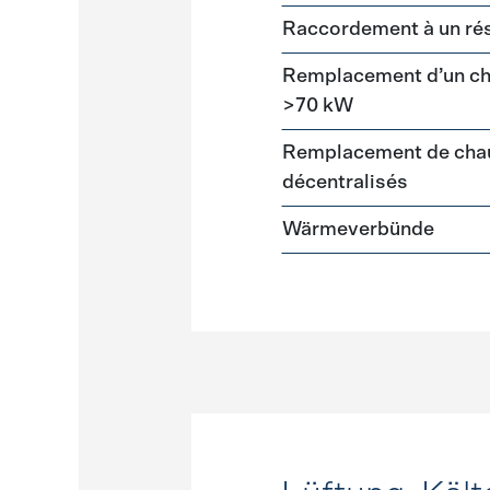
Raccordement à un ré
Remplacement d’un cha
>70 kW
Remplacement de chau
décentralisés
Wärmeverbünde