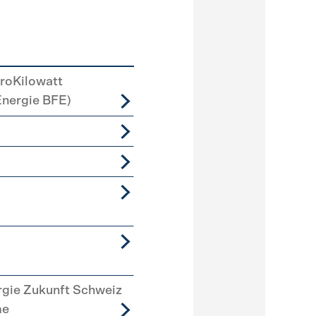
roKilowatt
Energie BFE)
rgie Zukunft Schweiz
me