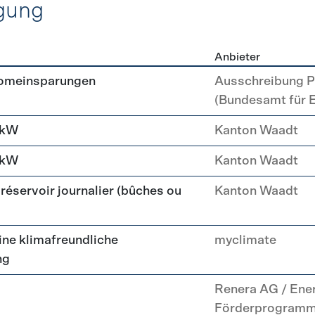
gung
Anbieter
erzeugung
romeinsparungen
Ausschreibung P
(Bundesamt für 
 kW
Kanton Waadt
 kW
Kanton Waadt
réservoir journalier (bûches ou
Kanton Waadt
ne klimafreundliche
myclimate
ng
Renera AG / Ene
Förderprogram