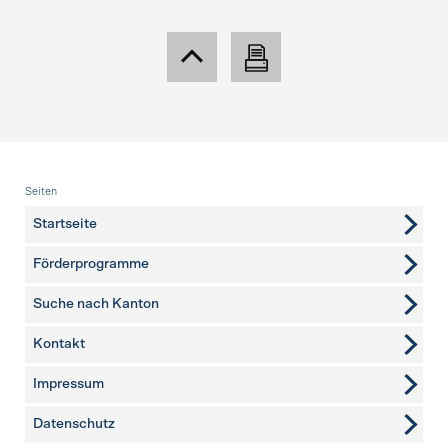
Fusszeile
Seiten
Startseite
Förderprogramme
Suche nach Kanton
Kontakt
weitere Seiten
Impressum
Datenschutz