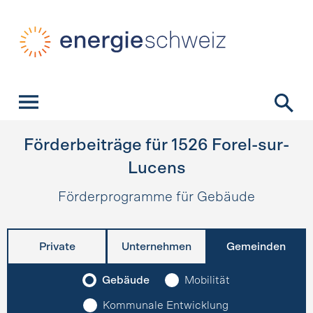
Schnellnavigation
Startseite
Navigation
Inhalt
Kontakt
Suche
Hauptnavigation
Förderbeiträge für
1526
Forel-sur-
Lucens
Förderprogramme für Gebäude
Private
Unternehmen
Gemeinden
Gebäude
Mobilität
Kommunale Entwicklung