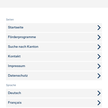
Fusszeile
Seiten
Startseite
Förderprogramme
Suche nach Kanton
Kontakt
weitere Seiten
Impressum
Datenschutz
Sprache
Deutsch
Français