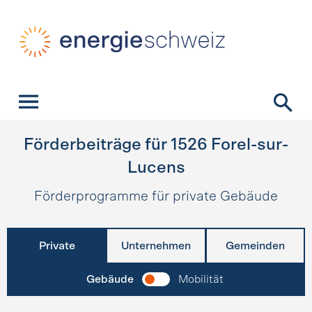
Schnellnavigation
Startseite
Navigation
Inhalt
Kontakt
Suche
Hauptnavigation
Förderbeiträge für
1526
Forel-sur-
Lucens
Förderprogramme für private Gebäude
Private
Unternehmen
Gemeinden
Gebäude
Mobilität