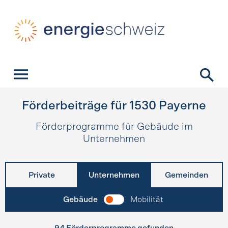
Schnellnavigation
Startseite
Navigation
Inhalt
Kontakt
Suche
Hauptnavigation
Förderbeiträge für
1530
Payerne
Förderprogramme für Gebäude im
Unternehmen
Private
Unternehmen
Gemeinden
Gebäude
Mobilität