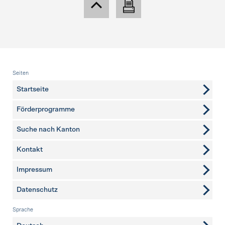
Fusszeile
Seiten
Startseite
Förderprogramme
Suche nach Kanton
Kontakt
weitere Seiten
Impressum
Datenschutz
Sprache