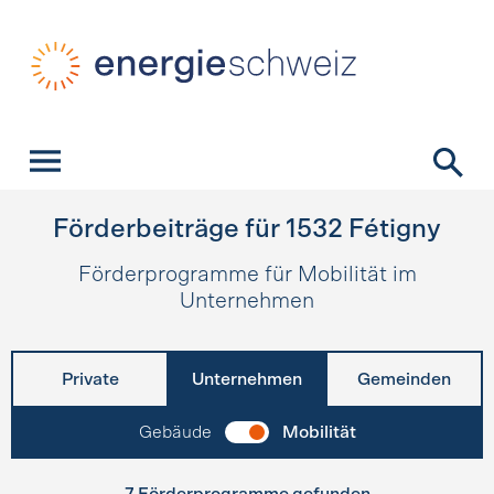
Schnellnavigation
Startseite
Navigation
Inhalt
Kontakt
Suche
Hauptnavigation
Förderbeiträge für
1532
Fétigny
Förderprogramme für Mobilität im
Unternehmen
Private
Unternehmen
Gemeinden
Gebäude
Mobilität