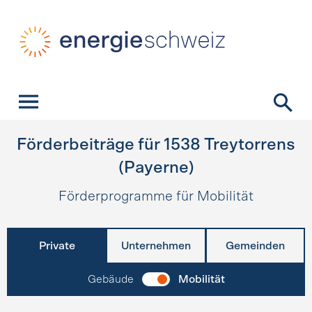
Schnellnavigation
Startseite
Navigation
Inhalt
Kontakt
Suche
Hauptnavigation
Förderbeiträge für
1538
Treytorrens
(Payerne)
Förderprogramme für Mobilität
Private
Unternehmen
Gemeinden
Gebäude
Mobilität