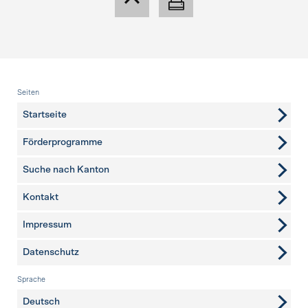
Fusszeile
Seiten
Startseite
Förderprogramme
Suche nach Kanton
Kontakt
weitere Seiten
Impressum
Datenschutz
Sprache
Deutsch