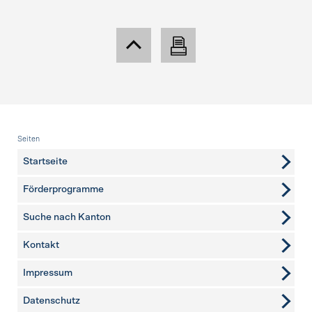
Fusszeile
Seiten
Startseite
Förderprogramme
Suche nach Kanton
Kontakt
weitere Seiten
Impressum
Datenschutz