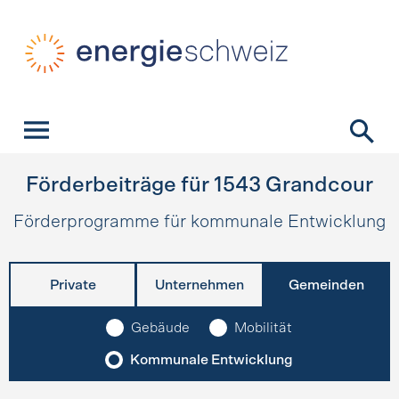
Schnellnavigation
Startseite
Navigation
Inhalt
Kontakt
Suche
Hauptnavigation
Förderbeiträge für
1543
Grandcour
Förderprogramme für kommunale Entwicklung
Private
Unternehmen
Gemeinden
Gebäude
Mobilität
Kommunale Entwicklung