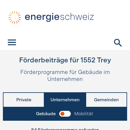
Schnellnavigation
Startseite
Navigation
Inhalt
Kontakt
Suche
Hauptnavigation
Förderbeiträge für
1552
Trey
Förderprogramme für Gebäude im
Unternehmen
Private
Unternehmen
Gemeinden
Gebäude
Mobilität