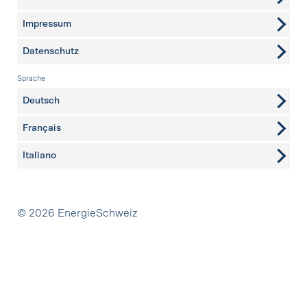
Impressum
Datenschutz
Sprache
Deutsch
Français
Italiano
Partner
© 2026 EnergieSchweiz